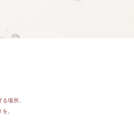
げる場所。
りを。