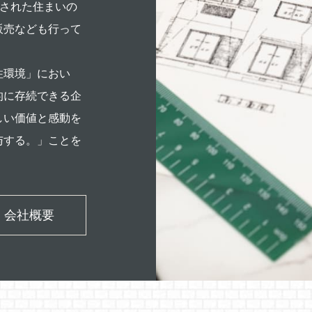
備された住まいの
販売なども行って
住環境」におい
的に存続できる企
しい価値と感動を
与する。」ことを
会社概要